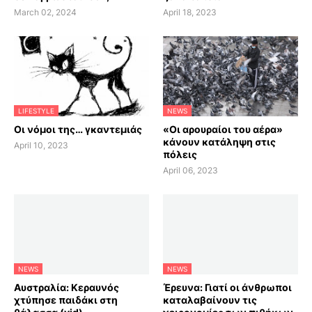
March 02, 2024
April 18, 2023
LIFESTYLE
NEWS
Οι νόμοι της… γκαντεμιάς
«Οι αρουραίοι του αέρα»
κάνουν κατάληψη στις
April 10, 2023
πόλεις
April 06, 2023
NEWS
NEWS
Αυστραλία: Κεραυνός
Έρευνα: Γιατί οι άνθρωποι
χτύπησε παιδάκι στη
καταλαβαίνουν τις