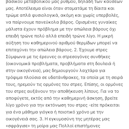
βασικού μεταβολικού μας ρυθμού, δηλαδή των καύσεών
μας. Αποτέλεσμα είναι όταν σταματάμε τη δίαιτα και
τρώμε απλά φυσιολογικά, ακόμη και χωρίς υπερβολές,
να παίρνουμε πανεύκολα βάρος. Ορισμένες γυναίκες
μάλιστα έχουν πρόβλημα με την απώλεια βάρους όχι
επειδή τρώνε πολύ αλλά επειδή τρώνε λίγο. Η μικρή
αύξηση του καθημερινού αριθμού θερμίδων μπορεί να
επιταχύνει την απώλεια βάρους. 2. Έχουμε στρες
Σύμφωνα με τις έρευνες οι στρεσογόνες συνθήκες
(οικονομικά προβλήματα, προβλήματα στη δουλειά ή
στην οικογένεια), μας δημιουργούν λαχτάρα για
τρόφιμα πλούσια σε υδατάνθρακες, τα οποία με τη σειρά
τους, ηρεμούν τις ορμόνες του στρες. Επίσης, οι ορμόνες
του στρες αυξάνουν την αποθήκευση λίπους. Για να το
αποφύγετε, εκτός από την καθημερινή άσκηση, βρείτε
λίγο χρόνο για την εκτόνωση του στρες -είτε πρόκειται
για ένα μάθημα γιόγκα ή ποιοτικό χρόνο με την
οικογένειά σας. 3. Η εγκυμοσύνη της μητέρας μας
«σφράγισε» τη μοίρα μας Πολλοί επιστήμονες