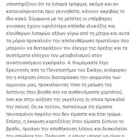
υποστηρίζουν ότι τα λιπαρά τρόφιμα, ακόμα και αν
καταναλώνονται πριν γεννηθείτε, κάνουν ακριβώς το
ίδιο κακό. Σύμφωνα με τις μελέτες οι υπέρβαρες
γυναίκες έχουν υψηλότερα επίπεδα γλυκόζης και
ελεύθερων λιπαρών οξέων γύρω από τη μήτρα και αυτά
τα μόρια προκαλούν την απελευθέρωση πρωτεϊνών που
μπορούν να διαταράξουν τον έλεγχο της όρεξης και τα
συστήματα ελέγχου του μεταβολισμού στον
αναπτυσσόμενο εγκέφαλο. 4. Κοιμόμαστε λίγο
Ερευνητές από το Πανεπιστήμιο του Σικάγο, ανέφεραν
ότι η στέρηση ύπνου διαταράσσει την ισορροπία των
ορμονών μας, προκαλώντας τόσο τη μείωση της
λεπτίνης (που βοηθά στο να αισθανόμαστε χορτάτοι),
όσο και στην αύξηση της γκρελίνης (η οποία προκαλεί
την πείνα). Ως εκ τούτου, πιστεύουμε ότι είμαστε
πεινασμένοι παρόλο που δεν είμαστε και έτσι τρώμε.
Επίσης, η έκκριση κορτιζόλης όταν είμαστε ξύπνιοι το
βράδυ, προάγει την αποθήκευση λίπους και δυσκολεύει
την απώλεια του. Πράγματι, ο ύπνος μπορεί να είναι η