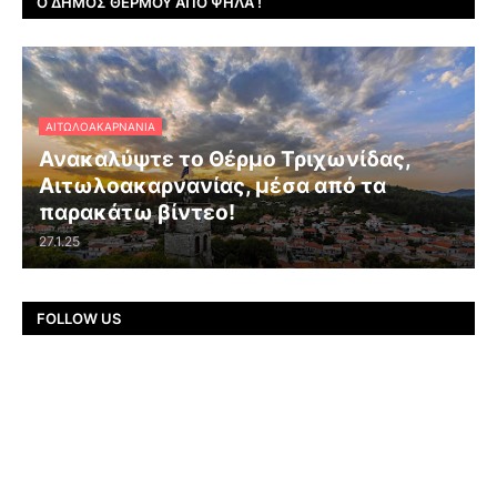
Ο ΔΉΜΟΣ ΘΈΡΜΟΥ ΑΠΌ ΨΗΛΆ !
ΑΙΤΩΛΟΑΚΑΡΝΑΝΊΑ
Ανακαλύψτε το Θέρμο Τριχωνίδας,
Αιτωλοακαρνανίας, μέσα από τα
παρακάτω βίντεο!
27.1.25
FOLLOW US