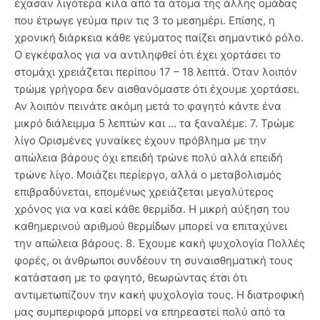
έχασαν λιγότερα κιλά από τα άτομα της άλλης ομάδας
που έτρωγε γεύμα πριν τις 3 το μεσημέρι. Επίσης, η
χρονική διάρκεια κάθε γεύματος παίζει σημαντικό ρόλο.
Ο εγκέφαλος για να αντιληφθεί ότι έχει χορτάσει το
στομάχι χρειάζεται περίπου 17 – 18 λεπτά. Όταν λοιπόν
τρώμε γρήγορα δεν αισθανόμαστε ότι έχουμε χορτάσει.
Αν λοιπόν πεινάτε ακόμη μετά το φαγητό κάντε ένα
μικρό διάλειμμα 5 λεπτών και … τα ξαναλέμε. 7. Τρώμε
λίγο Ορισμένες γυναίκες έχουν πρόβλημα με την
απώλεια βάρους όχι επειδή τρώνε πολύ αλλά επειδή
τρώνε λίγο. Μοιάζει περίεργο, αλλά ο μεταβολισμός
επιβραδύνεται, επομένως χρειάζεται μεγαλύτερος
χρόνος για να καεί κάθε θερμίδα. Η μικρή αύξηση του
καθημερινού αριθμού θερμίδων μπορεί να επιταχύνει
την απώλεια βάρους. 8. Έχουμε κακή ψυχολογία Πολλές
φορές, οι άνθρωποι συνδέουν τη συναισθηματική τους
κατάσταση με το φαγητό, θεωρώντας έτσι ότι
αντιμετωπίζουν την κακή ψυχολογία τους. Η διατροφική
μας συμπεριφορά μπορεί να επηρεαστεί πολύ από τα