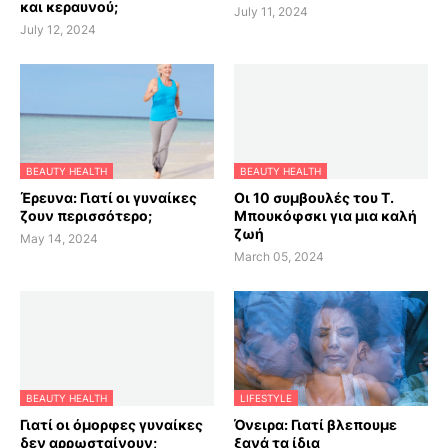
και κεραυνού;
July 11, 2024
July 12, 2024
BEAUTY HEALTH
BEAUTY HEALTH
Έρευνα: Γιατί οι γυναίκες
Οι 10 συμβουλές του Τ.
ζουν περισσότερο;
Μπουκόφσκι για μια καλή
ζωή
May 14, 2024
March 05, 2024
BEAUTY HEALTH
LIFESTYLE
Γιατί οι όμορφες γυναίκες
Όνειρα: Γιατί βλεπουμε
δεν αρρωσταίνουν;
ξανά τα ίδια