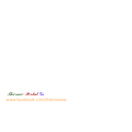
𝒯𝒽𝑒𝓇𝓂𝑜
-
𝒫𝑜𝓇𝓉𝒶𝓁
.
𝒢𝓇
www.facebook.com/thermonea