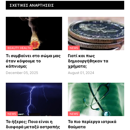
ΣΧΕΤΙΚΈΣ ΑΝΑΡΤΉΣΕΙΣ
BEAUTY HEALTH
NEWS
Τι συμβαίνει στο σώμα μας
Γιατί και πως
όταν κόψουμε το
δημιουργήθηκαν τα
κάπνισμα;
χρήματα;
December 05, 2025
August 01, 2024
NEWS
NEWS
Το ήξερες; Ποια είναι η
Τα πιο περίεργα ιατρικά
διαφορά μεταξύ αστραπής
θαύματα