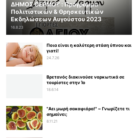
ΔΗΜΟΣ ΘΕΡΜΟΥ : Πρόγραμμα
Πολιτιστικών & Θρησκευτικών
Εκδηλώσεων Αυγούστου 2023
16.8.23
Ποια είναι η καλύτερη στάση ύπνου και
γιατί!
24.7.26
Βρετανός διακινούσε ναρκωτικά σε
τουρίστες στην Ίο
18.6.14
"Αει μωρή σακαφιόρα!" ~ Γνωρίζετε τι
σημαίνει;
8.11.21