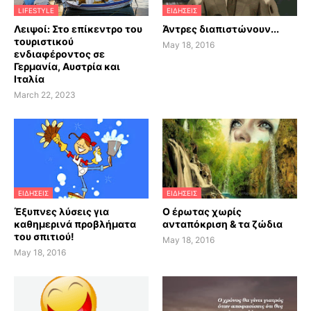
LIFESTYLE
ΕΙΔΗΣΕΙΣ
Λειψοί: Στο επίκεντρο του
Άντρες διαπιστώνουν...
τουριστικού
May 18, 2016
ενδιαφέροντος σε
Γερμανία, Αυστρία και
Ιταλία
March 22, 2023
ΕΙΔΗΣΕΙΣ
ΕΙΔΗΣΕΙΣ
Έξυπνες λύσεις για
Ο έρωτας χωρίς
καθημερινά προβλήματα
ανταπόκριση & τα ζώδια
του σπιτιού!
May 18, 2016
May 18, 2016