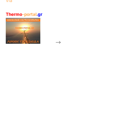
Via
Thermo
-portal
.gr
-->