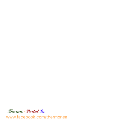
𝒯𝒽𝑒𝓇𝓂𝑜
-
𝒫𝑜𝓇𝓉𝒶𝓁
.
𝒢𝓇
www.facebook.com/thermonea