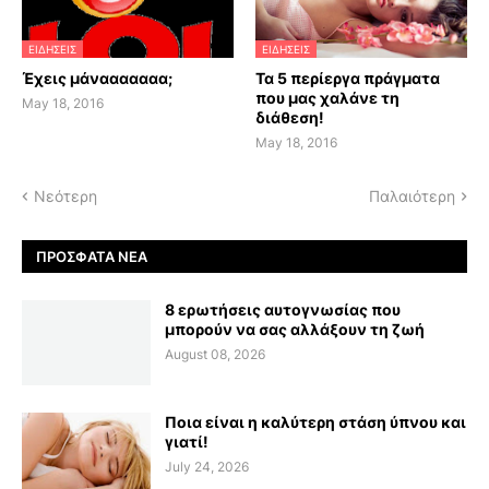
ΕΙΔΗΣΕΙΣ
ΕΙΔΗΣΕΙΣ
Έχεις μάνααααααα;
Τα 5 περίεργα πράγματα
που μας χαλάνε τη
May 18, 2016
διάθεση!
May 18, 2016
Νεότερη
Παλαιότερη
ΠΡΌΣΦΑΤΑ ΝΈΑ
8 ερωτήσεις αυτογνωσίας που
μπορούν να σας αλλάξουν τη ζωή
August 08, 2026
Ποια είναι η καλύτερη στάση ύπνου και
γιατί!
July 24, 2026