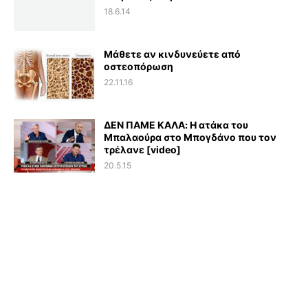
18.6.14
Μάθετε αν κινδυνεύετε από
οστεοπόρωση
22.11.16
ΔΕΝ ΠΑΜΕ ΚΑΛΑ: Η ατάκα του
Μπαλαούρα στο Μπογδάνο που τον
τρέλανε [video]
20.5.15