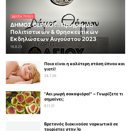
ΔΕΛΤΊΑ ΤΎΠΟΥ
ΔΗΜΟΣ ΘΕΡΜΟΥ : Πρόγραμμα
Πολιτιστικών & Θρησκευτικών
Εκδηλώσεων Αυγούστου 2023
16.8.23
Ποια είναι η καλύτερη στάση ύπνου και
γιατί!
24.7.26
"Αει μωρή σακαφιόρα!" ~ Γνωρίζετε τι
σημαίνει;
8.11.21
Βρετανός διακινούσε ναρκωτικά σε
τουρίστες στην Ίο