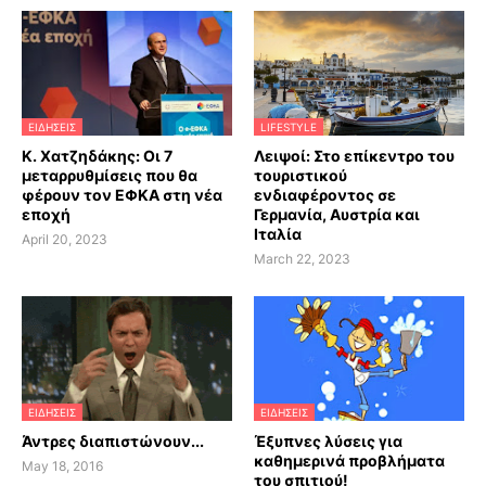
ΕΙΔΗΣΕΙΣ
LIFESTYLE
Κ. Χατζηδάκης: Οι 7
Λειψοί: Στο επίκεντρο του
μεταρρυθμίσεις που θα
τουριστικού
φέρουν τον ΕΦΚΑ στη νέα
ενδιαφέροντος σε
εποχή
Γερμανία, Αυστρία και
Ιταλία
April 20, 2023
March 22, 2023
ΕΙΔΗΣΕΙΣ
ΕΙΔΗΣΕΙΣ
Άντρες διαπιστώνουν...
Έξυπνες λύσεις για
καθημερινά προβλήματα
May 18, 2016
του σπιτιού!