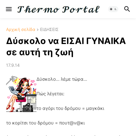
Αρχική σελίδα
ΕΙΔΗΣΕΙΣ
Δύσκολο να ΕΙΣΑΙ ΓΥΝΑΙΚΑ
σε αυτή τη ζωή
17.9.14
Δύσκολο... λέμε τώρα...
Πώς λέγεται:
το αγόρι του δρόμου = μαγκάκι
το κορίτσι του δρόμου = πουτ@ν@κι