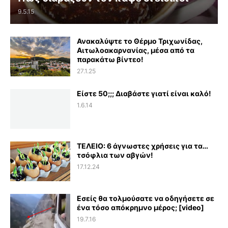
9.5.15
Ανακαλύψτε το Θέρμο Τριχωνίδας,
Αιτωλοακαρνανίας, μέσα από τα
παρακάτω βίντεο!
27.1.25
Είστε 50;;; Διαβάστε γιατί είναι καλό!
1.6.14
ΤΕΛΕΙΟ: 6 άγνωστες χρήσεις για τα…
τσόφλια των αβγών!
17.12.24
Εσείς θα τολμούσατε να οδηγήσετε σε
ένα τόσο απόκρημνο μέρος; [video]
19.7.16