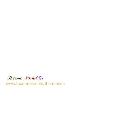
𝒯𝒽𝑒𝓇𝓂𝑜
-
𝒫𝑜𝓇𝓉𝒶𝓁
.
𝒢𝓇
www.facebook.com/thermonea