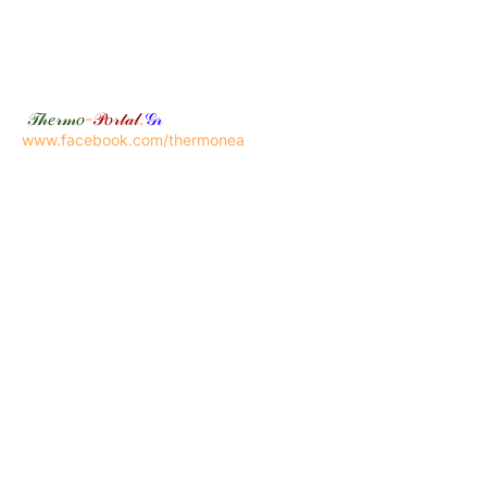
𝒯𝒽𝑒𝓇𝓂𝑜
-
𝒫𝑜𝓇𝓉𝒶𝓁
.
𝒢𝓇
www.facebook.com/thermonea