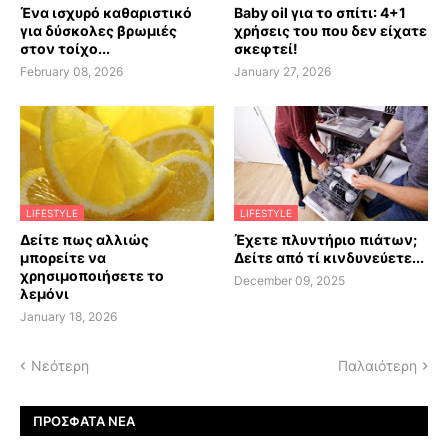
Ένα ισχυρό καθαριστικό
Baby oil για το σπίτι: 4+1
για δύσκολες βρωμιές
χρήσεις του που δεν είχατε
στον τοίχο...
σκεφτεί!
February 08, 2026
January 27, 2026
LIFESTYLE
LIFESTYLE
Δείτε πως αλλιώς
Έχετε πλυντήριο πιάτων;
μπορείτε να
Δείτε από τί κινδυνεύετε...
χρησιμοποιήσετε το
December 09, 2025
λεμόνι
January 18, 2026
Νεότερη
Παλαιότερη
ΠΡΌΣΦΑΤΑ ΝΈΑ