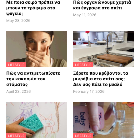
Με ποια σειρά πρέπει να
Πώς οργανώνουμε χαρτιά
μπουν τα τρόφιμα στο
και έγγραφα στο σπίτι
ψυγείο;
May 11, 2026
May 28, 2026
LIFESTYLE
LIFESTYLE
Πώς να αντιμετωπίσετε
Ξέρετε που κρύβονται τα
την κακοσμία του
μικρόβια στο σπίτι σας;
στόματος
Δεν σας πάει το μυαλό
April 23, 2026
February 17, 2026
LIFESTYLE
LIFESTYLE