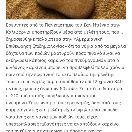
Ερευνητές από το Πανεπιστήμιο του Σαν Ντιέγκο στην
Καλιφόρνια υποστηρίζουν μέσα από μελέτη τους, που...
δημοσιεύθηκε παλαιότερα στην «Αμερικανική
Επιθεώρηση Επιδημιολογίας» ότι τα νύχια από τα μεγάλα
δάχτυλα των ποδιών μαρτυρούν πόσο πιθανό είναι να
εκδηλώσει κάποιος καρκίνο του πνεύμονα.Μάλιστα ο
κίνδυνος καρκίνου μπορεί να προβλεφθεί πολλά χρόνια
πριν από την εμφάνισή του.Στο πλαίσιο της μελέτης
τους, οι ερευνητές παρακολούθησαν επί 12 χρόνια 840
άντρες, ηλικίας άνω των 50 ετών. Σε αυτό το διάστημα
οι 210 από αυτούς εκδήλωσαν καρκίνο του
πνεύμονα.Σύμφωνα με τους ερευνητές, όσοι από τους
συμμετέχοντες στη μελέτη είχαν υψηλότερα επίπεδα
νικοτίνης στα νύχια των ποδιών τους, είχαν
υπερτριπλάσιες πιθανότητες να αναπτύξουν καρκίνο
του πνεύμονα σε σύγκριση με όσους είχαν τα