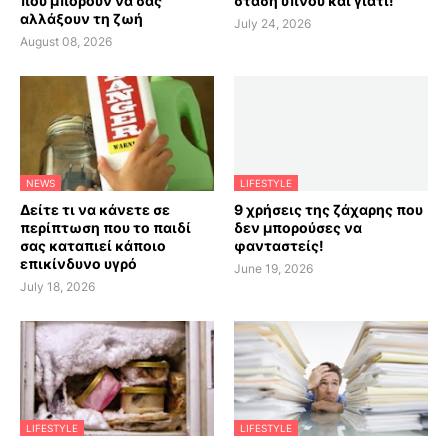
που μπορούν να σας
στάση ύπνου και γιατί!
αλλάξουν τη ζωή
July 24, 2026
August 08, 2026
NEWS
LIFESTYLE
Δείτε τι να κάνετε σε
9 χρήσεις της ζάχαρης που
περίπτωση που το παιδί
δεν μπορούσες να
σας καταπιεί κάποιο
φανταστείς!
επικίνδυνο υγρό
June 19, 2026
July 18, 2026
LIFESTYLE
LIFESTYLE