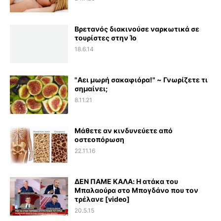
Βρετανός διακινούσε ναρκωτικά σε
τουρίστες στην Ίο
18.6.14
"Αει μωρή σακαφιόρα!" ~ Γνωρίζετε τι
σημαίνει;
8.11.21
Μάθετε αν κινδυνεύετε από
οστεοπόρωση
22.11.16
ΔΕΝ ΠΑΜΕ ΚΑΛΑ: Η ατάκα του
Μπαλαούρα στο Μπογδάνο που τον
τρέλανε [video]
20.5.15