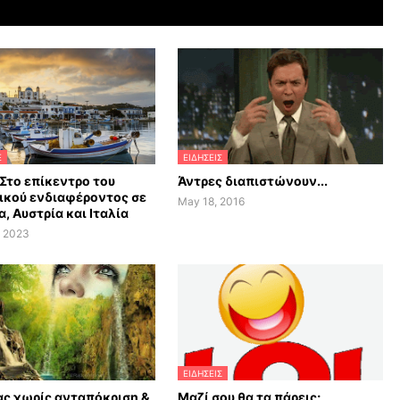
E
ΕΙΔΗΣΕΙΣ
 Στο επίκεντρο του
Άντρες διαπιστώνουν...
ικού ενδιαφέροντος σε
May 18, 2016
α, Αυστρία και Ιταλία
, 2023
ΕΙΔΗΣΕΙΣ
ς χωρίς ανταπόκριση &
Μαζί σου θα τα πάρεις;