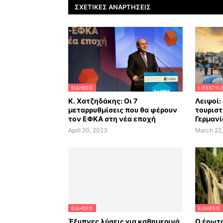
ΣΧΕΤΙΚΈΣ ΑΝΑΡΤΉΣΕΙΣ
ΕΙΔΗΣΕΙΣ
LIFESTYL
Κ. Χατζηδάκης: Οι 7
Λειψοί:
μεταρρυθμίσεις που θα φέρουν
τουριστ
τον ΕΦΚΑ στη νέα εποχή
Γερμανί
April 20, 2023
March 22
ΕΙΔΗΣΕΙΣ
ΕΙΔΗΣΕΙΣ
Έξυπνες λύσεις για καθημερινά
Ο έρωτα