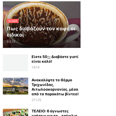
SLIDER
Πως διαβάζουν τον καφέ οι
ειδικοί
9.5.15
Είστε 50;;; Διαβάστε γιατί
είναι καλό!
1.6.14
Ανακαλύψτε το Θέρμο
Τριχωνίδας,
Αιτωλοακαρνανίας, μέσα
από τα παρακάτω βίντεο!
27.1.25
ΤΕΛΕΙΟ: 6 άγνωστες
χρήσεις για τα… τσόφλια