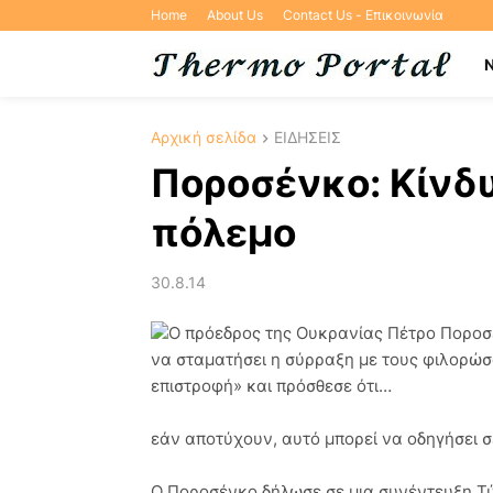
Home
About Us
Contact Us - Επικοινωνία
Αρχική σελίδα
ΕΙΔΗΣΕΙΣ
Ποροσένκο: Κίνδ
πόλεμο
30.8.14
Ο πρόεδρος της Ουκρανίας Πέτρο Ποροσέ
να σταματήσει η σύρραξη με τους φιλορώσ
επιστροφή» και πρόσθεσε ότι…
εάν αποτύχουν, αυτό μπορεί να οδηγήσει 
Ο Ποροσένκο δήλωσε σε μια συνέντευξη Τύπ