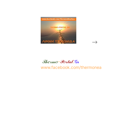
-->
𝒯𝒽𝑒𝓇𝓂𝑜
-
𝒫𝑜𝓇𝓉𝒶𝓁
.
𝒢𝓇
www.facebook.com/thermonea