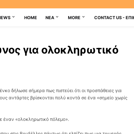
NEWS
HOME
NEA
MORE
CONTACT US - ΕΠΙ
υνος για ολοκληρωτικό
νκο δήλωσε σήμερα πως πιστεύει ότι οι προσπάθειες για
ους αντάρτες βρίσκονται πολύ κοντά σε ένα «σημείο χωρίς
σε έναν «ολοκληρωτικό πόλεμο».
ου στις Βρυξέλλες πάντως ότι ελπίζει πως μια τριμερής