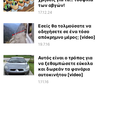
των αβγών!
17.12.24
Εσείς θα τολμούσατε να
οδηγήσετε σε ένα τόσο
απόκρημνο μέρος; [video]
19.7.16
Αυτός είναι ο τρόπος για
να ξεθαμπώσετε εύκολα
και δωρεάν τα φανάρια
αυτοκινήτου [video]
1.11.16