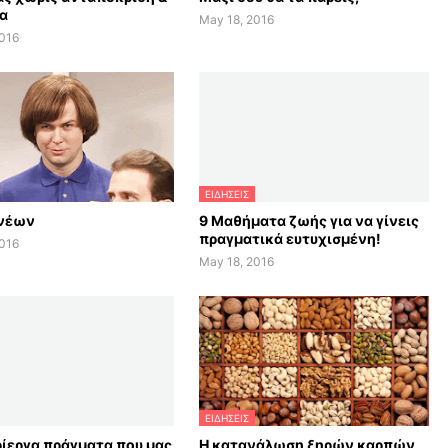
α
May 18, 2016
2016
ΕΙΔΗΣΕΙΣ
 νέων
9 Μαθήματα ζωής για να γίνεις
πραγματικά ευτυχισμένη!
2016
May 18, 2016
ΕΙΔΗΣΕΙΣ
ρίεργα πράγματα που μας
H κατανάλωση ξηρών καρπών