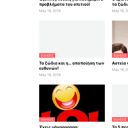
προβλήματα του σπιτιού!
τα ζώδι
May 18, 2016
May 18, 
ΕΙΔΗΣΕΙΣ
ΕΙΔΗΣΕΙΣ
Τα ζώδια και η… αποποίηση των
Αστεία
ευθυνών!
May 18, 
May 18, 2016
ΕΙΔΗΣΕΙΣ
ΕΙΔΗΣΕΙΣ
Έχεις μάνααααααα;
Τα 5 πε