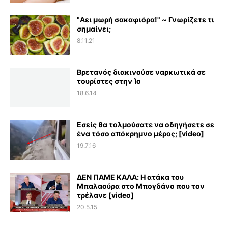
"Αει μωρή σακαφιόρα!" ~ Γνωρίζετε τι
σημαίνει;
8.11.21
Βρετανός διακινούσε ναρκωτικά σε
τουρίστες στην Ίο
18.6.14
Εσείς θα τολμούσατε να οδηγήσετε σε
ένα τόσο απόκρημνο μέρος; [video]
19.7.16
ΔΕΝ ΠΑΜΕ ΚΑΛΑ: Η ατάκα του
Μπαλαούρα στο Μπογδάνο που τον
τρέλανε [video]
20.5.15