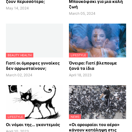
ζουν περισσότερο;
Μπουκόφσκι για μια καλή
ζωή
May 14, 2024
March 05, 2024
BEAUTY HEALTH
LIFESTYLE
Γιατί οι όμορφες γυναίκες
Όνειρα: Γιατί βλεπουμε
δεν αρρωσταίνουν;
ξανά τα ίδια
March 02, 2024
April 18, 2023
LIFESTYLE
NEWS
Οι νόμοι της… γκαντεμιάς
«Οι αρουραίοι του αέρα»
κάνουν κατάληψη στις
April 10, 2023