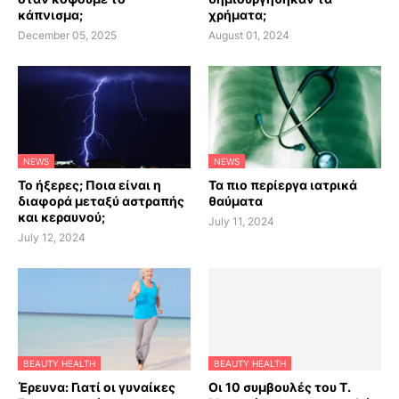
κάπνισμα;
χρήματα;
December 05, 2025
August 01, 2024
NEWS
NEWS
Το ήξερες; Ποια είναι η
Τα πιο περίεργα ιατρικά
διαφορά μεταξύ αστραπής
θαύματα
και κεραυνού;
July 11, 2024
July 12, 2024
BEAUTY HEALTH
BEAUTY HEALTH
Έρευνα: Γιατί οι γυναίκες
Οι 10 συμβουλές του Τ.