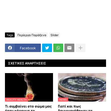
Tags
Περίεργα Παράξενα
Slider
Facebook
ΣΧΕΤΙΚΈΣ ΑΝΑΡΤΉΣΕΙΣ
BEAUTY HEALTH
NEWS
Τι συμβαίνει στο σώμα μας
Γιατί και πως
όταν κόψουμε το
δημιουργήθηκαν τα