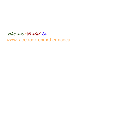
𝒯𝒽𝑒𝓇𝓂𝑜
-
𝒫𝑜𝓇𝓉𝒶𝓁
.
𝒢𝓇
www.facebook.com/thermonea