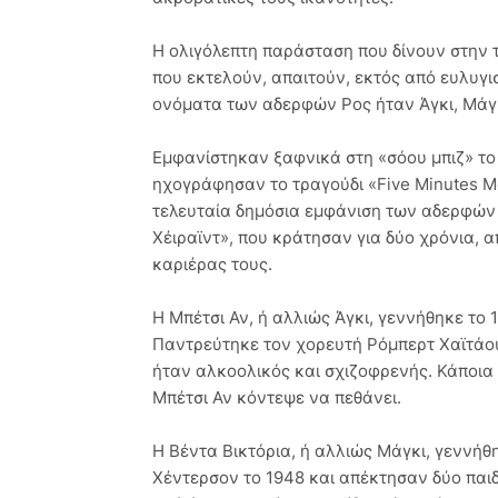
Η ολιγόλεπτη παράσταση που δίνουν στην τα
που εκτελούν, απαιτούν, εκτός από ευλυγι
ονόματα των αδερφών Ρος ήταν Άγκι, Μάγκ
Εμφανίστηκαν ξαφνικά στη «σόου μπιζ» το 
ηχογράφησαν το τραγούδι «Five Minutes M
τελευταία δημόσια εμφάνιση των αδερφών ή
Χέιραϊντ», που κράτησαν για δύο χρόνια, α
καριέρας τους.
Η Μπέτσι Αν, ή αλλιώς Άγκι, γεννήθηκε το 1
Παντρεύτηκε τον χορευτή Ρόμπερτ Χαϊτάουε
ήταν αλκοολικός και σχιζοφρενής. Κάποια 
Μπέτσι Αν κόντεψε να πεθάνει.
Η Βέντα Βικτόρια, ή αλλιώς Μάγκι, γεννήθ
Χέντερσον το 1948 και απέκτησαν δύο παιδι