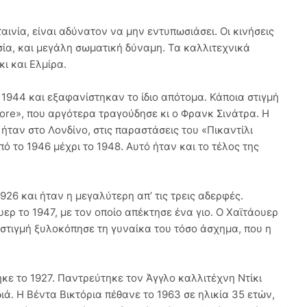
ινία, είναι αδύνατον να μην εντυπωσιάσει. Οι κινήσεις
σία, και μεγάλη σωματική δύναμη. Τα καλλιτεχνικά
ι και Ελμίρα.
1944 και εξαφανίστηκαν το ίδιο απότομα. Κάποια στιγμή
ore», που αργότερα τραγούδησε κι ο Φρανκ Σινάτρα. Η
ταν στο Λονδίνο, στις παραστάσεις του «Πικαντίλι
πό το 1946 μέχρι το 1948. Αυτό ήταν και το τέλος της
926 και ήταν η μεγαλύτερη απ’ τις τρεις αδερφές.
ρ το 1947, με τον οποίο απέκτησε ένα γιο. Ο Χαϊτάουερ
στιγμή ξυλοκόπησε τη γυναίκα του τόσο άσχημα, που η
ηκε το 1927. Παντρεύτηκε τον Άγγλο καλλιτέχνη Ντίκι
ά. Η Βέντα Βικτόρια πέθανε το 1963 σε ηλικία 35 ετών,