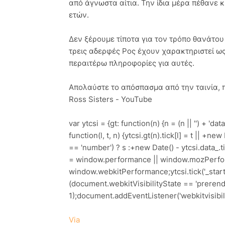
από άγνωστα αίτια. Την ίδια μέρα πέθανε κ
ετών.
Δεν ξέρουμε τίποτα για τον τρόπο θανάτου 
τρεις αδερφές Ρος έχουν χαρακτηριστεί ως 
περαιτέρω πληροφορίες για αυτές.
Απολαύστε το απόσπασμα από την ταινία, 
Ross Sisters - YouTube
var ytcsi = {gt: function(n) {n = (n || '') + 'data_
function(l, t, n) {ytcsi.gt(n).tick[l] = t || +ne
== 'number') ? s :+new Date() - ytcsi.data_.tick[
= window.performance || window.mozPerfo
window.webkitPerformance;ytcsi.tick('_start', 
(document.webkitVisibilityState == 'prerender
1);document.addEventListener('webkitvisibilityc
Via