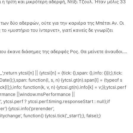
ι η τρίτη και μικρότερη αδερφή, Ντίξι Τζουλ. Ήταν μόλις 33
των δύο αδερφών, ούτε για την καριέρα της Μπέτσι Αν. Οι
το «μυστήριο του ίντερνετ», γιατί κανείς δε γνωρίζει
που έκανε διάσημες της αδερφές Ρος. Θα μείνετε άναυδοι….
';return ytcsi[n] || (ytcsi[n] = {tick: {},span: {},info: {}});},tick:
w Date();},span: function(l, s, n) {ytcsi.gt(n).span[l] = (typeof s
l];},info: function(k, v, n) {ytcsi.gt(n).info[k] = v;}};ytcsi.perf
rmance ||window.msPerformance ||
ytcsi.perf ? ytcsi.perf.timing.responseStart : null);if
') {ytcsi.info('prerender',
hange', function() {ytcsi.tick('_start');}, false);}