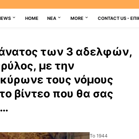
NEWS
HOME
NEA
MORE
CONTACT US - ΕΠΙ
άνατος των 3 αδελφών,
θρύλος, με την
κύρωνε τους νόμους
το βίντεο που θα σας
ς…
Το 1944