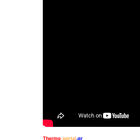
Thermo
-portal
.gr