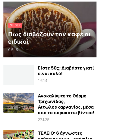
SLIDER
Πως διαβάζουν τον καφέ οι
ειδικοί
9.5.15
Είστε 50;;; Διαβάστε γιατί
είναι καλό!
1.6.14
Ανακαλύψτε το Θέρμο
Τριχωνίδας,
Αιτωλοακαρνανίας, μέσα
από τα παρακάτω βίντεο!
27.1.25
ΤΕΛΕΙΟ: 6 άγνωστες
χρήσεις για τα… τσόφλια