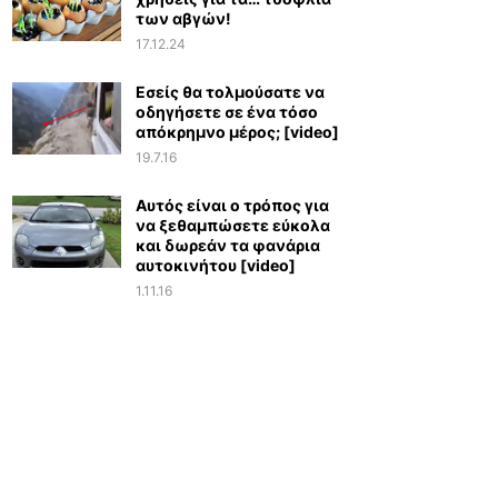
των αβγών!
17.12.24
Εσείς θα τολμούσατε να
οδηγήσετε σε ένα τόσο
απόκρημνο μέρος; [video]
19.7.16
Αυτός είναι ο τρόπος για
να ξεθαμπώσετε εύκολα
και δωρεάν τα φανάρια
αυτοκινήτου [video]
1.11.16