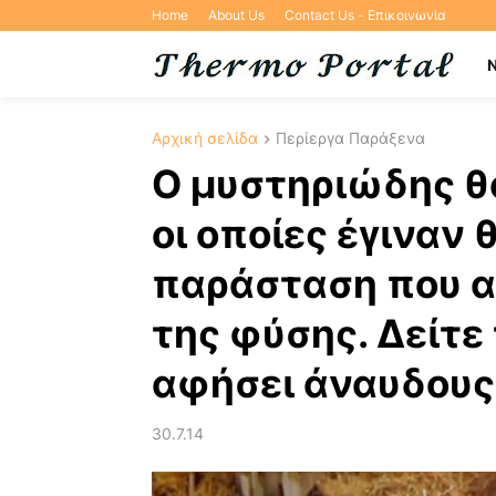
Home
About Us
Contact Us - Επικοινωνία
Αρχική σελίδα
Περίεργα Παράξενα
Ο μυστηριώδης θ
οι οποίες έγιναν 
παράσταση που α
της φύσης. Δείτε 
αφήσει άναυδου
30.7.14