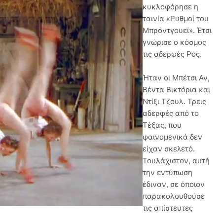
κυκλοφόρησε η
ταινία «Ρυθμοί του
Μπρόντγουεϊ». Έτσι
γνώρισε ο κόσμος
τις αδερφές Ρος.
Ήταν οι Μπέτσι Αν,
Βέντα Βικτόρια και
Ντίξι Τζουλ. Τρεις
αδερφές από το
Τέξας, που
φαινομενικά δεν
είχαν σκελετό.
Τουλάχιστον, αυτή
την εντύπωση
έδιναν, σε όποιον
παρακολουθούσε
τις απίστευτες