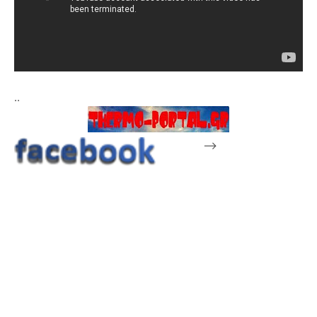
..
-->