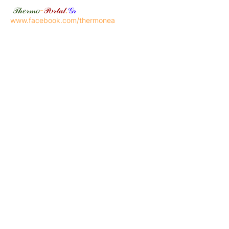
𝒯𝒽𝑒𝓇𝓂𝑜
-
𝒫𝑜𝓇𝓉𝒶𝓁
.
𝒢𝓇
www.facebook.com/thermonea