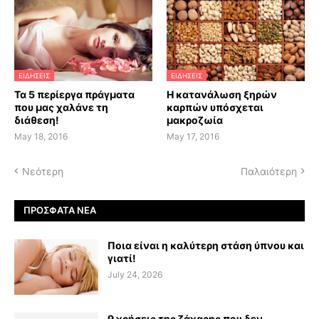
ΕΙΔΗΣΕΙΣ
ΕΙΔΗΣΕΙΣ
Τα 5 περίεργα πράγματα
H κατανάλωση ξηρών
που μας χαλάνε τη
καρπών υπόσχεται
διάθεση!
μακροζωία
May 18, 2016
May 17, 2016
Νεότερη
Παλαιότερη
ΠΡΌΣΦΑΤΑ ΝΈΑ
Ποια είναι η καλύτερη στάση ύπνου και
γιατί!
July 24, 2026
9 χρήσεις της ζάχαρης που δεν