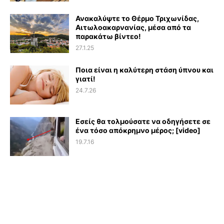
Ανακαλύψτε το Θέρμο Τριχωνίδας,
Αιτωλοακαρνανίας, μέσα από τα
παρακάτω βίντεο!
27.1.25
Ποια είναι η καλύτερη στάση ύπνου και
γιατί!
24.7.26
Εσείς θα τολμούσατε να οδηγήσετε σε
ένα τόσο απόκρημνο μέρος; [video]
19.7.16