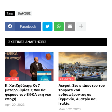
Tags
ΕΙΔΗΣΕΙΣ
Facebook
ΣΧΕΤΙΚΈΣ ΑΝΑΡΤΉΣΕΙΣ
ΕΙΔΗΣΕΙΣ
LIFESTYLE
Κ. Χατζηδάκης: Οι 7
Λειψοί: Στο επίκεντρο του
μεταρρυθμίσεις που θα
τουριστικού
φέρουν τον ΕΦΚΑ στη νέα
ενδιαφέροντος σε
εποχή
Γερμανία, Αυστρία και
Ιταλία
April 20, 2023
March 22, 2023