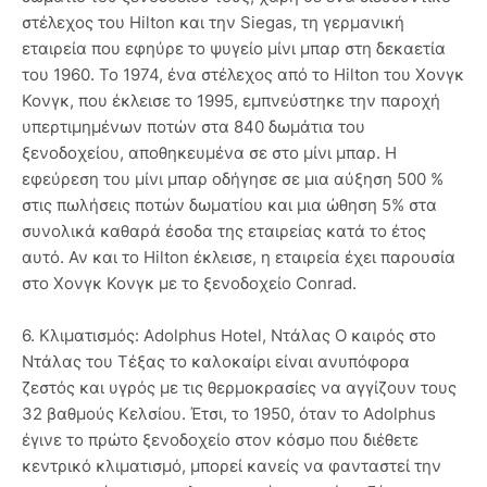
στέλεχος του Hilton και την Siegas, τη γερμανική
εταιρεία που εφηύρε το ψυγείο μίνι μπαρ στη δεκαετία
του 1960. Το 1974, ένα στέλεχος από το Hilton του Χονγκ
Κονγκ, που έκλεισε το 1995, εμπνεύστηκε την παροχή
υπερτιμημένων ποτών στα 840 δωμάτια του
ξενοδοχείου, αποθηκευμένα σε στο μίνι μπαρ. Η
εφεύρεση του μίνι μπαρ οδήγησε σε μια αύξηση 500 %
στις πωλήσεις ποτών δωματίου και μια ώθηση 5% στα
συνολικά καθαρά έσοδα της εταιρείας κατά το έτος
αυτό. Αν και το Hilton έκλεισε, η εταιρεία έχει παρουσία
στο Χονγκ Κονγκ με το ξενοδοχείο Conrad.
6. Κλιματισμός: Adolphus Hotel, Ντάλας Ο καιρός στο
Ντάλας του Τέξας το καλοκαίρι είναι ανυπόφορα
ζεστός και υγρός με τις θερμοκρασίες να αγγίζουν τους
32 βαθμούς Κελσίου. Έτσι, το 1950, όταν το Adolphus
έγινε το πρώτο ξενοδοχείο στον κόσμο που διέθετε
κεντρικό κλιματισμό, μπορεί κανείς να φανταστεί την