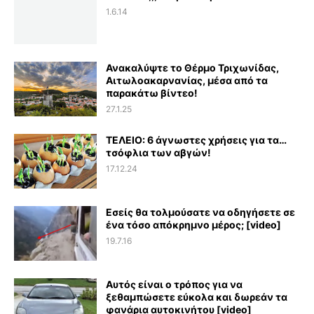
1.6.14
Ανακαλύψτε το Θέρμο Τριχωνίδας,
Αιτωλοακαρνανίας, μέσα από τα
παρακάτω βίντεο!
27.1.25
ΤΕΛΕΙΟ: 6 άγνωστες χρήσεις για τα…
τσόφλια των αβγών!
17.12.24
Εσείς θα τολμούσατε να οδηγήσετε σε
ένα τόσο απόκρημνο μέρος; [video]
19.7.16
Αυτός είναι ο τρόπος για να
ξεθαμπώσετε εύκολα και δωρεάν τα
φανάρια αυτοκινήτου [video]