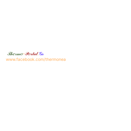
𝒯𝒽𝑒𝓇𝓂𝑜
-
𝒫𝑜𝓇𝓉𝒶𝓁
.
𝒢𝓇
www.facebook.com/thermonea