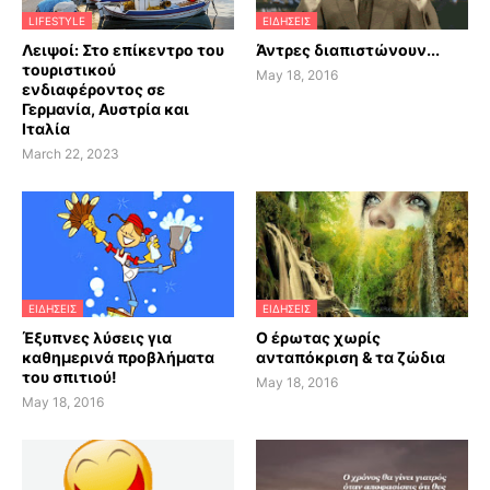
LIFESTYLE
ΕΙΔΗΣΕΙΣ
Λειψοί: Στο επίκεντρο του
Άντρες διαπιστώνουν...
τουριστικού
May 18, 2016
ενδιαφέροντος σε
Γερμανία, Αυστρία και
Ιταλία
March 22, 2023
ΕΙΔΗΣΕΙΣ
ΕΙΔΗΣΕΙΣ
Έξυπνες λύσεις για
Ο έρωτας χωρίς
καθημερινά προβλήματα
ανταπόκριση & τα ζώδια
του σπιτιού!
May 18, 2016
May 18, 2016