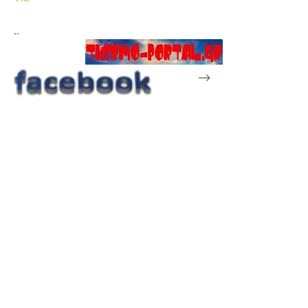
..
-->