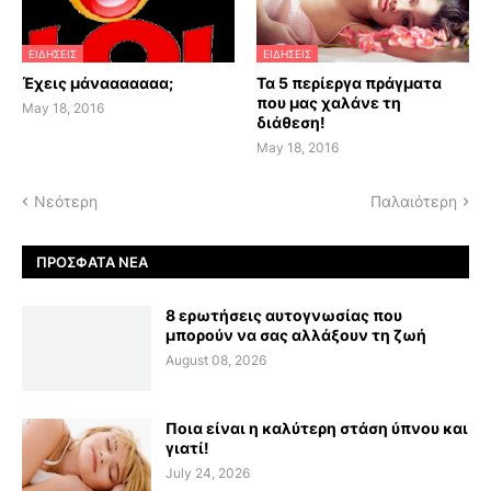
ΕΙΔΗΣΕΙΣ
ΕΙΔΗΣΕΙΣ
Έχεις μάνααααααα;
Τα 5 περίεργα πράγματα
που μας χαλάνε τη
May 18, 2016
διάθεση!
May 18, 2016
Νεότερη
Παλαιότερη
ΠΡΌΣΦΑΤΑ ΝΈΑ
8 ερωτήσεις αυτογνωσίας που
μπορούν να σας αλλάξουν τη ζωή
August 08, 2026
Ποια είναι η καλύτερη στάση ύπνου και
γιατί!
July 24, 2026