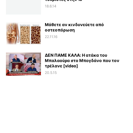
18.6.14
Μάθετε αν κινδυνεύετε από
οστεοπόρωση
22.11.16
ΔΕΝ ΠΑΜΕ ΚΑΛΑ: Η ατάκα του
Μπαλαούρα στο Μπογδάνο που τον
τρέλανε [video]
20.5.15