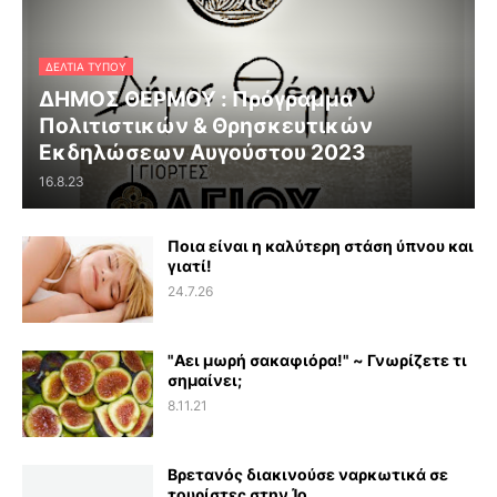
ΔΕΛΤΊΑ ΤΎΠΟΥ
ΔΗΜΟΣ ΘΕΡΜΟΥ : Πρόγραμμα
Πολιτιστικών & Θρησκευτικών
Εκδηλώσεων Αυγούστου 2023
16.8.23
Ποια είναι η καλύτερη στάση ύπνου και
γιατί!
24.7.26
"Αει μωρή σακαφιόρα!" ~ Γνωρίζετε τι
σημαίνει;
8.11.21
Βρετανός διακινούσε ναρκωτικά σε
τουρίστες στην Ίο