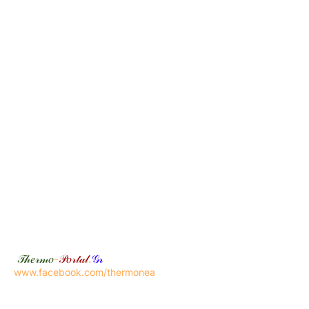
𝒯𝒽𝑒𝓇𝓂𝑜
-
𝒫𝑜𝓇𝓉𝒶𝓁
.
𝒢𝓇
www.facebook.com/thermonea