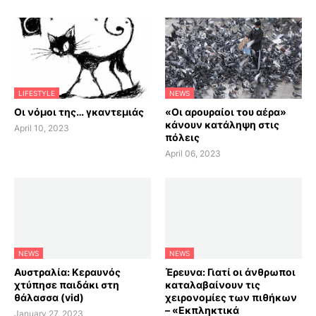
LIFESTYLE
NEWS
Οι νόμοι της… γκαντεμιάς
«Οι αρουραίοι του αέρα»
κάνουν κατάληψη στις
April 10, 2023
πόλεις
April 06, 2023
NEWS
NEWS
Αυστραλία: Κεραυνός
Έρευνα: Γιατί οι άνθρωποι
χτύπησε παιδάκι στη
καταλαβαίνουν τις
θάλασσα (vid)
χειρονομίες των πιθήκων
– «Εκπληκτικά
January 27, 2023