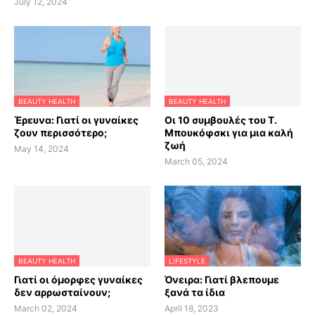
July 12, 2024
BEAUTY HEALTH
BEAUTY HEALTH
Έρευνα: Γιατί οι γυναίκες
Οι 10 συμβουλές του Τ.
ζουν περισσότερο;
Μπουκόφσκι για μια καλή
ζωή
May 14, 2024
March 05, 2024
BEAUTY HEALTH
LIFESTYLE
Γιατί οι όμορφες γυναίκες
Όνειρα: Γιατί βλεπουμε
δεν αρρωσταίνουν;
ξανά τα ίδια
March 02, 2024
April 18, 2023