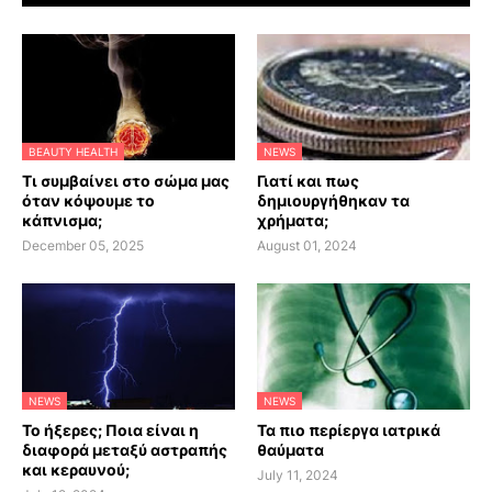
BEAUTY HEALTH
NEWS
Τι συμβαίνει στο σώμα μας
Γιατί και πως
όταν κόψουμε το
δημιουργήθηκαν τα
κάπνισμα;
χρήματα;
December 05, 2025
August 01, 2024
NEWS
NEWS
Το ήξερες; Ποια είναι η
Τα πιο περίεργα ιατρικά
διαφορά μεταξύ αστραπής
θαύματα
και κεραυνού;
July 11, 2024