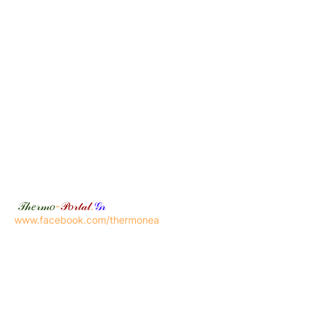
𝒯𝒽𝑒𝓇𝓂𝑜
-
𝒫𝑜𝓇𝓉𝒶𝓁
.
𝒢𝓇
www.facebook.com/thermonea