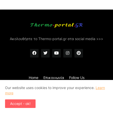
Ακολουθήστε το Thermo-portal.gr στα social media >>>
Home
Επικοινωνία
Follow Us
Copyright ©
2026
Thermo-portal.gr News & More
Our website uses cookies to improve your experience.
Learn
more
Accept - ok!